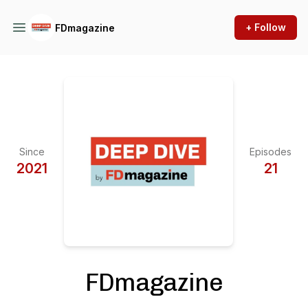
+ Follow
FDmagazine
Since
Episodes
2021
21
FDmagazine