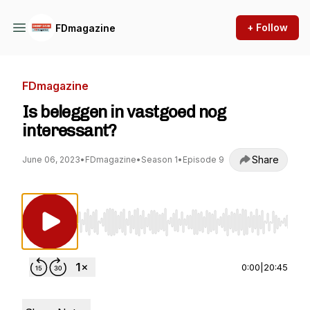
+ Follow
FDmagazine
FDmagazine
Is beleggen in vastgoed nog
interessant?
Share
June 06, 2023
•
FDmagazine
•
Season 1
•
Episode 9
Use Left/Right to seek, Home/End to jump to st
0:00
|
20:45