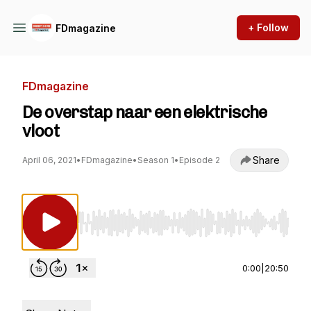
+ Follow
FDmagazine
FDmagazine
De overstap naar een elektrische
vloot
Share
April 06, 2021
•
FDmagazine
•
Season 1
•
Episode 2
Use Left/Right to seek, Home/End to jump to st
0:00
|
20:50